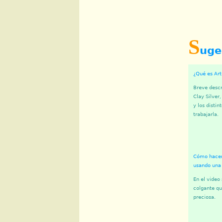
S
uge
¿Qué es Art
Breve descr
Clay Silver
y los disti
trabajarla.
Cómo hacer
usando una 
En el video
colgante qu
preciosa.