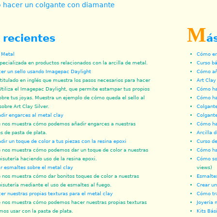
hacer un colgante con diamante
M
 recientes
á
e Metal
Cómo env
pecializada en productos relacionados con la arcilla de metal.
Curso bá
r un sello usando Imagepac Daylight
Cómo aña
titulado en inglés que muestra los pasos necesarios para hacer
Art Clay
 Utiliza el Imagepac Daylight, que permite estampar tus propios
Cómo hac
obre tus joyas. Muestra un ejemplo de cómo queda el sello al
Cómo ha
sobre Art Clay Silver.
Colgante
ir engarces al metal clay
Colgant
 nos muestra cómo podemos añadir engarces a nuestras
Cómo hac
s de pasta de plata.
Arcilla 
ir un toque de color a tus piezas con la resina epoxi
Curso de 
 nos muestra cómo podemos dar un toque de color a nuestras
Cómo ha
bisutería haciendo uso de la resina epoxi.
Cómo sol
 esmaltes sobre el metal clay
views)
 nos muestra cómo dar bonitos toques de color a nuestras
Esmaltes
bisutería mediante el uso de esmaltes al fuego.
Crear un 
r nuestras propias texturas para el metal clay
Cómo tra
 nos muestra cómo podemos hacer nuestras propias texturas
Joyería 
os usar con la pasta de plata.
Kits Bás