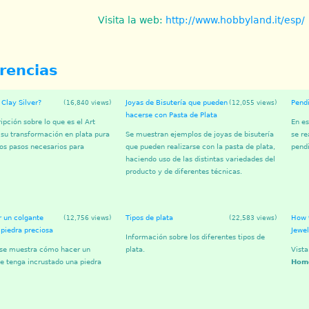
Visita la web:
http://www.hobbyland.it/esp/
rencias
 Clay Silver?
Joyas de Bisutería que pueden
Pendi
(16,840 views)
(12,055 views)
hacerse con Pasta de Plata
ipción sobre lo que es el Art
En es
, su transformación en plata pura
Se muestran ejemplos de joyas de bisutería
se re
ntos pasos necesarios para
que pueden realizarse con la pasta de plata,
pendi
haciendo uso de las distintas variedades del
producto y de diferentes técnicas.
 un colgante
Tipos de plata
How 
(12,756 views)
(22,583 views)
piedra preciosa
Jewe
Información sobre los diferentes tipos de
 se muestra cómo hacer un
plata.
Vista
e tenga incrustado una piedra
Home