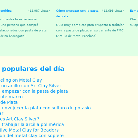
londrina
Cómo empezar con la pasta
Esmal
(12,087 views)
(12,699 views)
de plata
e muestra la experiencia
Clasi
e una persona que compró
Guía muy completa para empezar a trabajar
su op
elacionados con pasta de plata
con la pasta de plata, en su variante de PMC
drina (Zaragoza)
(Arcilla de Metal Precioso)
 populares del día
ling on Metal Clay
 un anillo con Art Clay Silver
empezar con la pasta de plata
ante marco
 de Plata
envejecer la plata con sulfuro de potasio
ar
es Art Clay Silver?
trabajar la arcilla polimérica
tive Metal Clay for Beaders
ón del metal clay con soplete