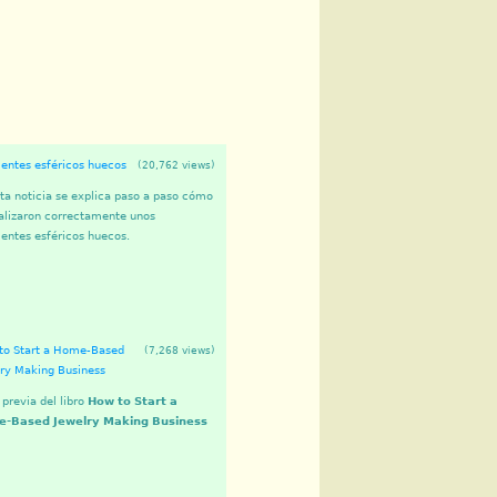
entes esféricos huecos
(20,762 views)
ta noticia se explica paso a paso cómo
alizaron correctamente unos
entes esféricos huecos.
to Start a Home-Based
(7,268 views)
lry Making Business
 previa del libro
How to Start a
-Based Jewelry Making Business