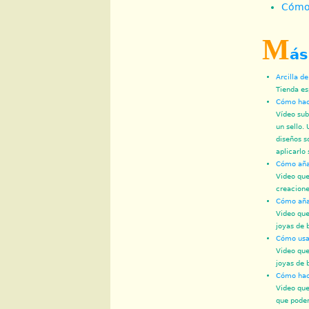
Cómo 
M
ás
Arcilla d
Tienda es
Cómo hace
Vídeo sub
un sello.
diseños s
aplicarlo 
Cómo añad
Video que
creacione
Cómo añad
Video que
joyas de 
Cómo usar
Video que
joyas de 
Cómo hace
Video que
que podem