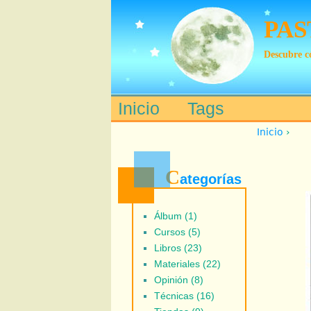
PAS
Descubre có
Inicio
Tags
Main menu
Inicio
›
C
ategorías
Álbum (1)
Cursos (5)
Libros (23)
Materiales (22)
Opinión (8)
Técnicas (16)