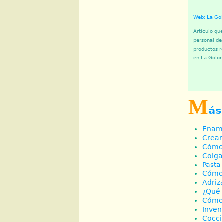
Web: La Go
Artículo qu
personal d
productos r
en La Golon
M
ás
Ename
Crear
Cómo 
Colg
Pasta
Cómo 
Adriz
¿Qué 
Cómo 
Inven
Cocci