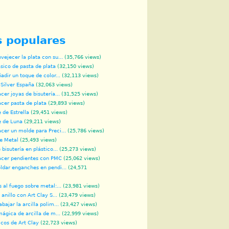
s populares
ejecer la plata con su...
(35,766 views)
sico de pasta de plata
(32,150 views)
dir un toque de color...
(32,113 views)
 Silver España
(32,063 views)
er joyas de bisutería...
(31,525 views)
cer pasta de plata
(29,893 views)
 de Estrella
(29,451 views)
e de Luna
(29,211 views)
er un molde para Preci...
(25,786 views)
de Metal
(25,493 views)
bisutería en plástico...
(25,273 views)
cer pendientes con PMC
(25,062 views)
dar enganches en pendi...
(24,571
 al fuego sobre metal:...
(23,981 views)
anillo con Art Clay S...
(23,479 views)
bajar la arcilla polim...
(23,427 views)
mágica de arcilla de m...
(22,999 views)
icos de Art Clay
(22,723 views)